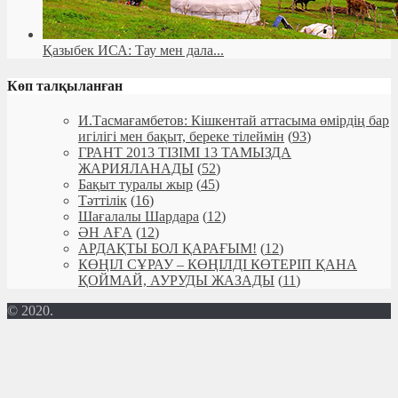
Қазыбек ИСА: Тау мен дала...
Көп талқыланған
И.Тасмағамбетов: Кішкентай аттасыма өмірдің бар
игілігі мен бақыт, береке тілеймін
(
93
)
ГРАНТ 2013 ТІЗІМІ 13 ТАМЫЗДА
ЖАРИЯЛАНАДЫ
(
52
)
Бақыт туралы жыр
(
45
)
Тәттілік
(
16
)
Шағалалы Шардара
(
12
)
ӘН АҒА
(
12
)
АРДАҚТЫ БОЛ ҚАРАҒЫМ!
(
12
)
КӨҢІЛ СҰРАУ – КӨҢІЛДІ КӨТЕРІП ҚАНА
ҚОЙМАЙ, АУРУДЫ ЖАЗАДЫ
(
11
)
© 2020.