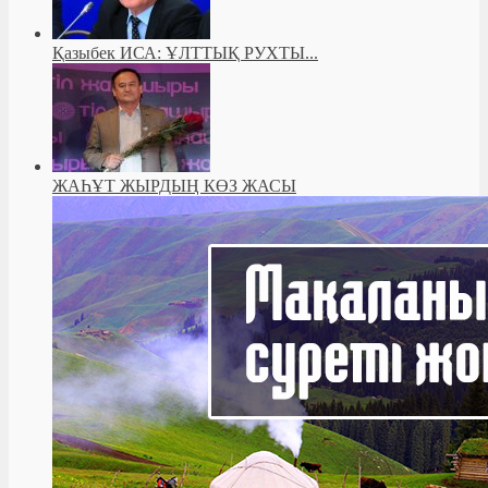
Қазыбек ИСА: ҰЛТТЫҚ РУХТЫ...
ЖАҺҰТ ЖЫРДЫҢ КӨЗ ЖАСЫ