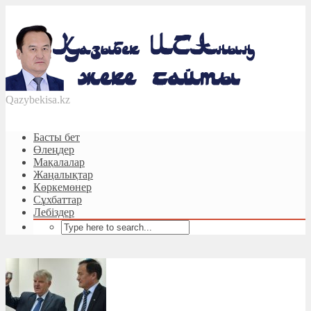
Qazybekisa.kz
Басты бет
Өлеңдер
Мақалалар
Жаңалықтар
Көркемөнер
Сұхбаттар
Лебіздер