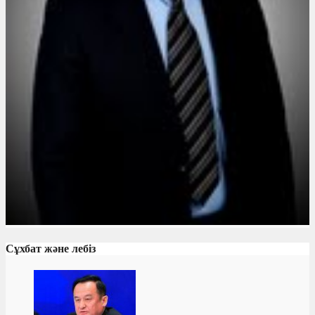
Сұхбат және лебіз